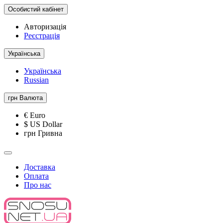
Особистий кабінет
Авторизація
Реєстрація
Українська
Українська
Russian
грн
Валюта
€ Euro
$ US Dollar
грн Гривна
Доставка
Оплата
Про нас