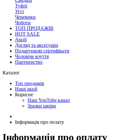
Сандалі
Туфлі
Уггі
Черевики
Чоботи
ТОП ПРОДАЖІВ
HOT SALE
Акції
Догляд та аксесуари
Подарункові сертифікати
Чоловіче взуття
Партнерство
Каталог
Топ продажів
Наші акції
Корисне
Наш YouTube канал
Зразки шкіри
Інформація про оплату
Інформація про оплату