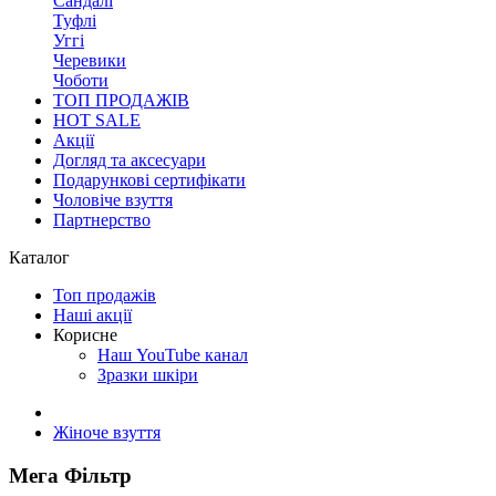
Сандалі
Туфлі
Уггі
Черевики
Чоботи
ТОП ПРОДАЖІВ
HOT SALE
Акції
Догляд та аксесуари
Подарункові сертифікати
Чоловіче взуття
Партнерство
Каталог
Топ продажів
Наші акції
Корисне
Наш YouTube канал
Зразки шкіри
Жіноче взуття
Мега Фільтр