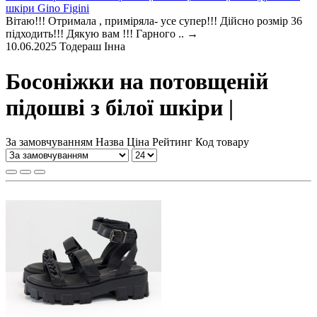
шкіри Gino Figini
Вітаю!!! Отримала , приміряла- усе супер!!! Дійсно розмір 36
підходить!!! Дякую вам !!! Гарного ..
→
10.06.2025
Тодераш Інна
Босоніжки на потовщеній
підошві з білої шкіри |
За замовчуванням
Назва
Ціна
Рейтинг
Код товару