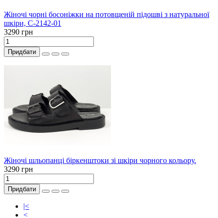
Жіночі чорні босоніжки на потовщеній підошві з натуральної
шкіри, С-2142-01
3290 грн
Придбати
Жіночі шльопанці біркенштоки зі шкіри чорного кольору.
3290 грн
Придбати
|<
<