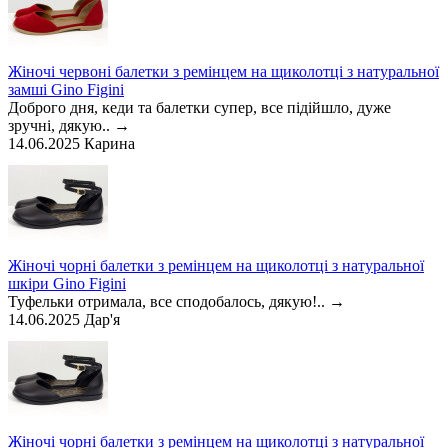
Жіночі червоні балетки з ремінцем на щиколотці з натуральної
замші Gino Figini
Доброго дня, кеди та балетки супер, все підійшло, дуже
зручні, дякую..
→
14.06.2025
Карина
Жіночі чорні балетки з ремінцем на щиколотці з натуральної
шкіри Gino Figini
Туфельки отримала, все сподобалось, дякую!..
→
14.06.2025
Дар'я
Жіночі чорні балетки з ремінцем на щиколотці з натуральної