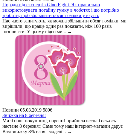
Поради від експертів Gino Figini. Як правильно
використовувати потайну гумку в чоботях і що потрібно
зробити, щоб збільшити обсяг гомілки у взутті.
Нас часто запитують, як можна збільшити обсяг гомілки, ми
вирішили, що краще один раз показати, ніж 100 разів
розповісти. У цьому відео ми ..
→
Новини
05.03.2019
5896
Знижка на 8 березня!
Милі наші покупниці, нарешті прийшла весна і ось-ось
настане 8 березня:) Саме тому наш інтернет-магазин дарує
Вам знижку 8% на всі моделі ..
→