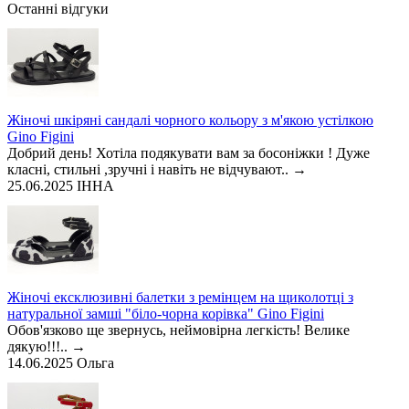
Останні відгуки
Жіночі шкіряні сандалі чорного кольору з м'якою устілкою
Gino Figini
Добрий день! Хотіла подякувати вам за босоніжки ! Дуже
класні, стильні ,зручні і навіть не відчувают..
→
25.06.2025
ІННА
Жіночі ексклюзивні балетки з ремінцем на щиколотці з
натуральної замші "біло-чорна корівка" Gino Figini
Обов'язково ще звернусь, неймовірна легкість! Велике
дякую!!!..
→
14.06.2025
Ольга