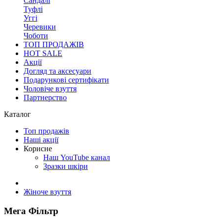
Сандалі
Туфлі
Уггі
Черевики
Чоботи
ТОП ПРОДАЖІВ
HOT SALE
Акції
Догляд та аксесуари
Подарункові сертифікати
Чоловіче взуття
Партнерство
Каталог
Топ продажів
Наші акції
Корисне
Наш YouTube канал
Зразки шкіри
Жіноче взуття
Мега Фільтр