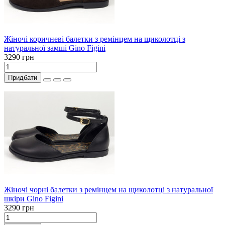
Жіночі коричневі балетки з ремінцем на щиколотці з
натуральної замші Gino Figini
3290 грн
Придбати
Жіночі чорні балетки з ремінцем на щиколотці з натуральної
шкіри Gino Figini
3290 грн