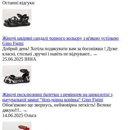
Останні відгуки
Жіночі шкіряні сандалі чорного кольору з м'якою устілкою
Gino Figini
Добрий день! Хотіла подякувати вам за босоніжки ! Дуже
класні, стильні ,зручні і навіть не відчувают..
→
25.06.2025
ІННА
Жіночі ексклюзивні балетки з ремінцем на щиколотці з
натуральної замші "біло-чорна корівка" Gino Figini
Обов'язково ще звернусь, неймовірна легкість! Велике
дякую!!!..
→
14.06.2025
Ольга