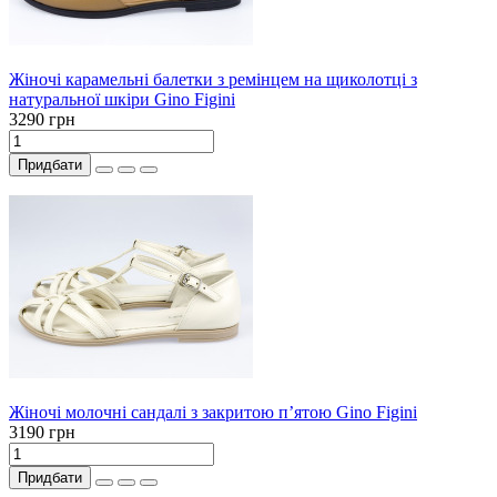
Жіночі карамельні балетки з ремінцем на щиколотці з
натуральної шкіри Gino Figini
3290 грн
Придбати
Жіночі молочні сандалі з закритою п’ятою Gino Figini
3190 грн
Придбати