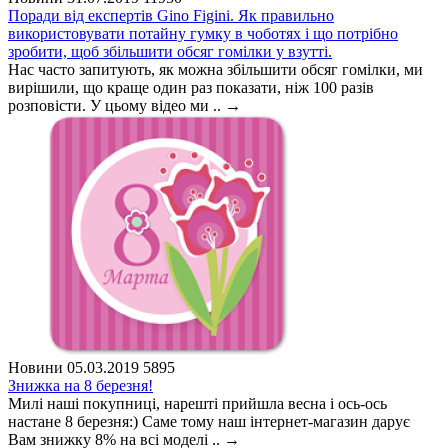
Поради від експертів Gino Figini. Як правильно
використовувати потайну гумку в чоботях і що потрібно
зробити, щоб збільшити обсяг гомілки у взутті.
Нас часто запитують, як можна збільшити обсяг гомілки, ми
вирішили, що краще один раз показати, ніж 100 разів
розповісти. У цьому відео ми ..
→
Новини
05.03.2019
5895
Знижка на 8 березня!
Милі наші покупниці, нарешті прийшла весна і ось-ось
настане 8 березня:) Саме тому наш інтернет-магазин дарує
Вам знижку 8% на всі моделі ..
→