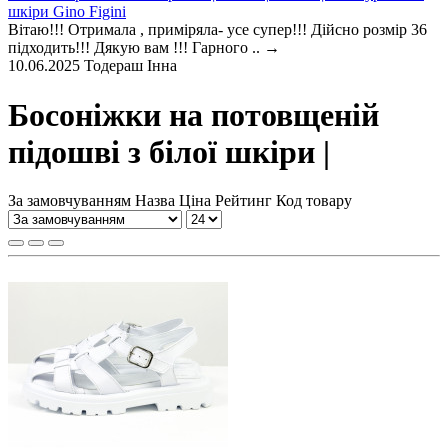
шкіри Gino Figini
Вітаю!!! Отримала , приміряла- усе супер!!! Дійсно розмір 36
підходить!!! Дякую вам !!! Гарного ..
→
10.06.2025
Тодераш Інна
Босоніжки на потовщеній
підошві з білої шкіри |
За замовчуванням
Назва
Ціна
Рейтинг
Код товару