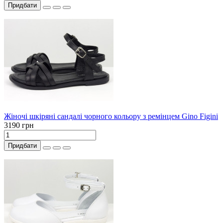
Придбати
Жіночі шкіряні сандалі чорного кольору з ремінцем Gino Figini
3190 грн
Придбати