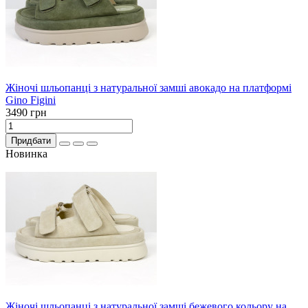
Жіночі шльопанці з натуральної замші авокадо на платформі
Gino Figini
3490 грн
Придбати
Новинка
Жіночі шльопанці з натуральної замші бежевого кольору на