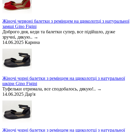
Жіночі червоні балетки з ремінцем на щиколотці з натуральної
замші Gino Figini
Доброго дня, кеди та балетки супер, все підійшло, дуже
зручні, дякую..
→
14.06.2025
Карина
Жіночі чорні балетки з ремінцем на щиколотці з натуральної
шкіри Gino Figini
Туфельки отримала, все сподобалось, дякую!..
→
14.06.2025
Дар'я
Жіночі чорні балетки з ремінцем на щиколотці з натуральної