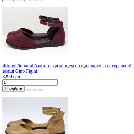
Жіночі бордові балетки з ремінцем на щиколотці з натуральної
замші Gino Figini
3290 грн
Придбати