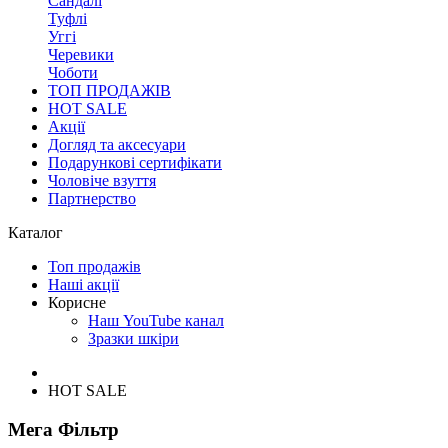
Сандалі
Туфлі
Уггі
Черевики
Чоботи
ТОП ПРОДАЖІВ
HOT SALE
Акції
Догляд та аксесуари
Подарункові сертифікати
Чоловіче взуття
Партнерство
Каталог
Топ продажів
Наші акції
Корисне
Наш YouTube канал
Зразки шкіри
HOT SALE
Мега Фільтр