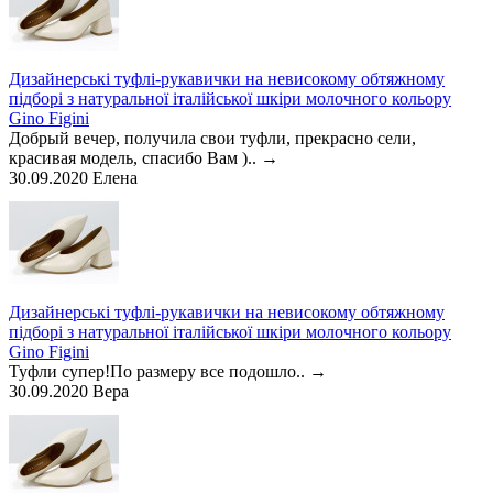
Дизайнерські туфлі-рукавички на невисокому обтяжному
підборі з натуральної італійської шкіри молочного кольору
Gino Figini
Добрый вечер, получила свои туфли, прекрасно сели,
красивая модель, спасибо Вам )..
→
30.09.2020
Елена
Дизайнерські туфлі-рукавички на невисокому обтяжному
підборі з натуральної італійської шкіри молочного кольору
Gino Figini
Туфли супер!По размеру все подошло..
→
30.09.2020
Вера