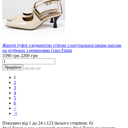
Жіночі туфлі з відкритою п'ятою з натуральної шкіри наплак
на підборах з ремінцями Gino Figini
3390 грн
2200 грн
Придбати
1
2
3
4
5
6
>
>|
Показано від 1 до 24 з 123 (всього сторінок: 6)