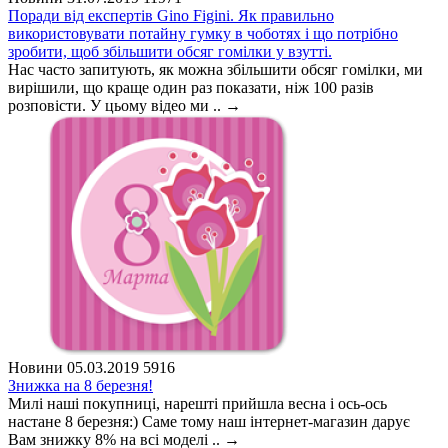
Поради від експертів Gino Figini. Як правильно
використовувати потайну гумку в чоботях і що потрібно
зробити, щоб збільшити обсяг гомілки у взутті.
Нас часто запитують, як можна збільшити обсяг гомілки, ми
вирішили, що краще один раз показати, ніж 100 разів
розповісти. У цьому відео ми ..
→
Новини
05.03.2019
5916
Знижка на 8 березня!
Милі наші покупниці, нарешті прийшла весна і ось-ось
настане 8 березня:) Саме тому наш інтернет-магазин дарує
Вам знижку 8% на всі моделі ..
→