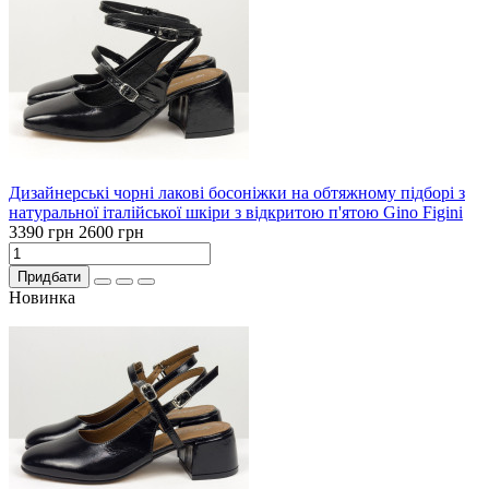
Дизайнерські чорні лакові босоніжки на обтяжному підборі з
натуральної італійської шкіри з відкритою п'ятою Gino Figini
3390 грн
2600 грн
Придбати
Новинка