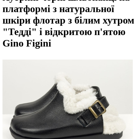
платформі з натуральної
шкіри флотар з білим хутром
"Тедді" і відкритою п'ятою
Gino Figini