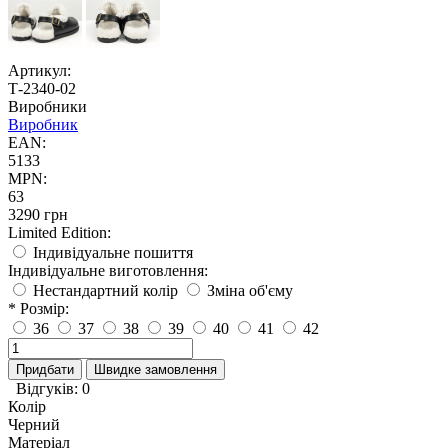
Артикул:
Т-2340-02
Виробники
Виробник
EAN:
5133
MPN:
63
3290 грн
Limited Edition:
Індивідуальне пошиття
Індивідуальне виготовлення:
Нестандартний колір
Зміна об'єму
* Розмір:
36
37
38
39
40
41
42
Придбати
Швидке замовлення
Відгуків: 0
Колір
Черний
Матеріал