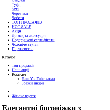
Сандалі
Туфлі
Уггі
Черевики
Чоботи
ТОП ПРОДАЖІВ
HOT SALE
Акції
Догляд та аксесуари
Подарункові сертифікати
Чоловіче взуття
Партнерство
Каталог
Топ продажів
Наші акції
Корисне
Наш YouTube канал
Зразки шкіри
Жіноче взуття
Елегантні босоніжки з