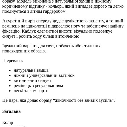
образу. Модель виконана з натуральної замші в ніжному
коричневому відтінку - кольорі, який виглядає дорого та легко
поєднується з літнім гардеробом.
Акуратний виріз спереду додає делікатного акценту, а тонкий
ремінець на щиколотці підкреслює ногу та забезпечує надійну
фіксацію. Каблук елегантної висоти візуально подовжує
силует і робить ходу більш витонченою.
Ідеальний варіант для свят, побачень або стильних
повсякденних образів.
Переваги:
натуральна замша
ніжний універсальний відтінок
витончений силует
ремінець з регулюванням
легкі та комфортні
Це пара, яка додає образу “жіночності без зайвих зусиль”.
Загальна
Колір