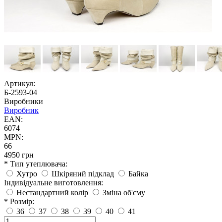
Артикул:
Б-2593-04
Виробники
Виробник
EAN:
6074
MPN:
66
4950 грн
* Тип утеплювача:
Хутро
Шкіряний підклад
Байка
Індивідуальне виготовлення:
Нестандартний колір
Зміна об'єму
* Розмір:
36
37
38
39
40
41