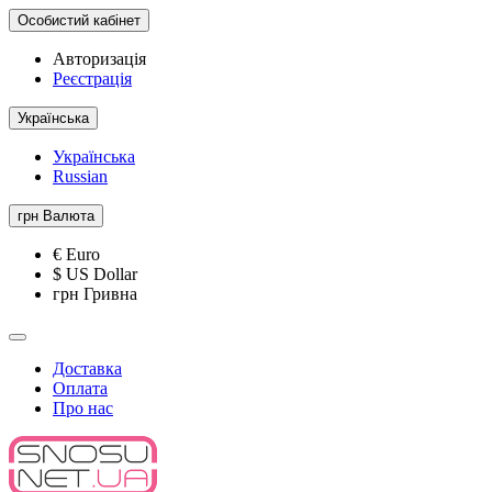
Особистий кабінет
Авторизація
Реєстрація
Українська
Українська
Russian
грн
Валюта
€ Euro
$ US Dollar
грн Гривна
Доставка
Оплата
Про нас