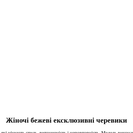
Жіночі бежеві ексклюзивні черевики
 які цінують стиль, витонченість і неповторність. Модель викона