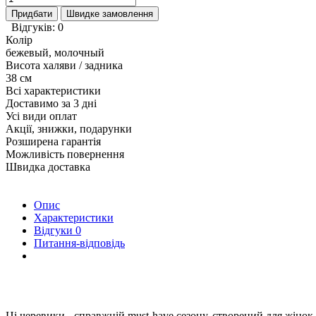
Придбати
Швидке замовлення
Відгуків: 0
Колір
бежевый, молочный
Висота халяви / задника
38 см
Всі характеристики
Доставимо за 3 дні
Усі види оплат
Акції, знижки, подарунки
Розширена гарантія
Можливість повернення
Швидка доставка
Опис
Характеристики
Відгуки
0
Питання-відповідь
Ці черевики - справжній must-have сезону, створений для жінок,