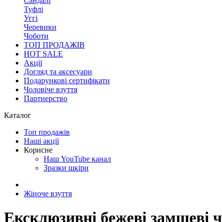
Сандалі
Туфлі
Уггі
Черевики
Чоботи
ТОП ПРОДАЖІВ
HOT SALE
Акції
Догляд та аксесуари
Подарункові сертифікати
Чоловіче взуття
Партнерство
Каталог
Топ продажів
Наші акції
Корисне
Наш YouTube канал
Зразки шкіри
Жіноче взуття
Ексклюзивні бежеві замшеві че