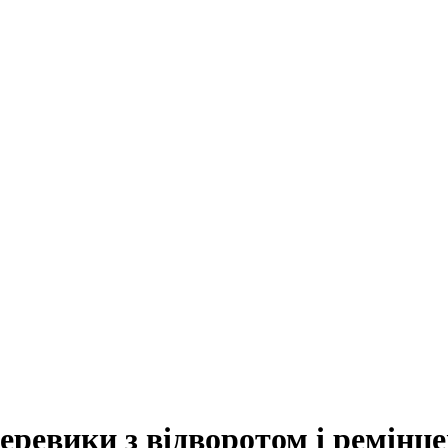
ревики з відворотом і ремінце