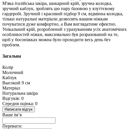
М'яка італійська шкіра, шикарний крій, зручна колодка,
зручний каблук, зроблять цю пару базовою у взуттєвому
гардеробі. Зручний і красивий підбор 9 см, відмінна колодка,
тільки натуральні матеріали дозволять вашим ніжкам
почуватися дуже комфортно, а Вам виглядатиме ефектно.
Унікальний крій, розроблений з урахуванням усіх анатомічних
особливостей ніжки, максимально був розрахований на те,
щоб у босоніжках можна було проходити весь день без
проблем.
Загальна
Колір
Молочний
Каблук
Высокий 9 см
Матеріал
Натуральна шкіра
Відгуків: 0
Середня оцінка: 0
Написати відгук
Ваше ім’я
Переваги: