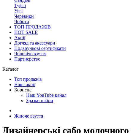
Сандалі
Туфлі
Уггі
Черевики
Чоботи
ТОП ПРОДАЖІВ
HOT SALE
Акції
Догляд та аксесуари
Подарункові сертифікати
Чоловіче взуття
Партнерство
Каталог
Топ продажів
Наші акції
Корисне
Наш YouTube канал
Зразки шкіри
Жіноче взуття
Дизайнерські сабо молочного