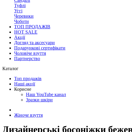
Сандалі
Туфлі
Уггі
Черевики
Чоботи
ТОП ПРОДАЖІВ
HOT SALE
Акції
Догляд та аксесуари
Подарункові сертифікати
Чоловіче взуття
Партнерство
Каталог
Топ продажів
Наші акції
Корисне
Наш YouTube канал
Зразки шкіри
Жіноче взуття
Дизайнерські босоніжки бежев