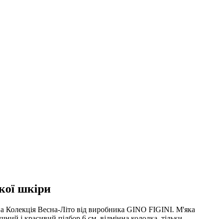
кої шкіри
Нова Колекція Весна-Літо від виробника GINO FIGINI. М'яка
чний і красивий підбор 6 см, відмінна колодка, тільки