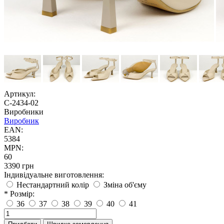
Артикул:
С-2434-02
Виробники
Виробник
EAN:
5384
MPN:
60
3390 грн
Індивідуальне виготовлення:
Нестандартний колір
Зміна об'єму
* Розмір:
36
37
38
39
40
41