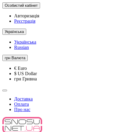
Особистий кабінет
Авторизація
Реєстрація
Українська
Українська
Russian
грн
Валюта
€ Euro
$ US Dollar
грн Гривна
Доставка
Оплата
Про нас