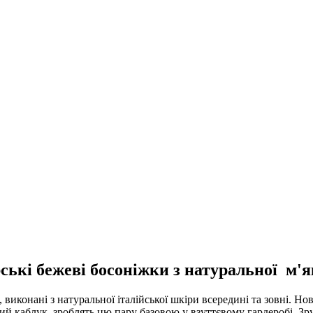
ські бежеві босоніжки з натуральної м'я
, виконані з натуральної італійської шкіри всередині та зовні. 
ий каблук, зроблять цю пару базовою у взуттєвому гардеробі. Зру