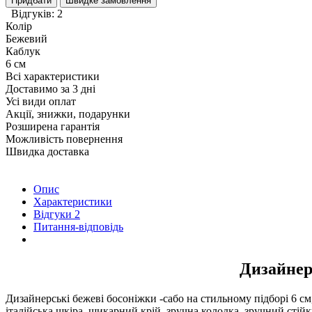
Придбати
Швидке замовлення
Відгуків: 2
Колір
Бежевий
Каблук
6 см
Всі характеристики
Доставимо за 3 дні
Усі види оплат
Акції, знижки, подарунки
Розширена гарантія
Можливість повернення
Швидка доставка
Опис
Характеристики
Відгуки
2
Питання-відповідь
Дизайнер
Дизайнерські бежеві босоніжки -сабо на стильному підборі 6 см
італійська шкіра, шикарний крій, зручна колодка, зручний стійк