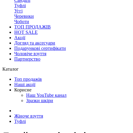
Сандалі
Туфлі
Уггі
Черевики
Чоботи
ТОП ПРОДАЖІВ
HOT SALE
Акції
Догляд та аксесуари
Подарункові сертифікати
Чоловіче взуття
Партнерство
Каталог
Топ продажів
Наші акції
Корисне
Наш YouTube канал
Зразки шкіри
Жіноче взуття
Туфлі