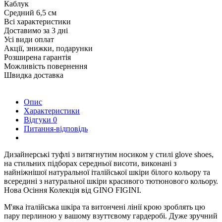
Каблук
Средний 6,5 см
Всі характеристики
Доставимо за 3 дні
Усі види оплат
Акції, знижки, подарунки
Розширена гарантія
Можливість повернення
Швидка доставка
Опис
Характеристики
Відгуки
0
Питання-відповідь
Дизайнерські туфлі з витягнутим носиком у стилі glove shoes,
на стильних підборах середньої висоти, виконані з
найніжнішої натуральної італійської шкіри білого кольору та
всередині з натуральної шкіри красивого тютюнового кольору.
Нова Осіння Колекція від GINO FIGINI.
М'яка італійська шкіра та витончені лінії крою зроблять цю
пару перлиною у вашому взуттєвому гардеробі. Дуже зручний