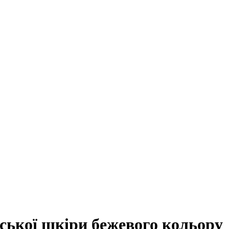
йської шкіри бежевого кольору