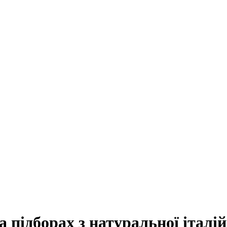
а підборах з натуральної італі