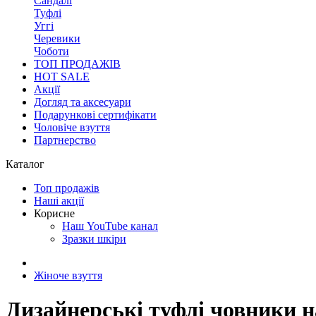
Сандалі
Туфлі
Уггі
Черевики
Чоботи
ТОП ПРОДАЖІВ
HOT SALE
Акції
Догляд та аксесуари
Подарункові сертифікати
Чоловіче взуття
Партнерство
Каталог
Топ продажів
Наші акції
Корисне
Наш YouTube канал
Зразки шкіри
Жіноче взуття
Дизайнерські туфлі човники н