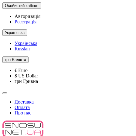
Особистий кабінет
Авторизація
Реєстрація
Українська
Українська
Russian
грн
Валюта
€ Euro
$ US Dollar
грн Гривна
Доставка
Оплата
Про нас