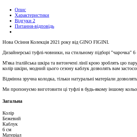
Опис
Характеристики
Відгуки
2
Питання-відповідь
Нова Осіння Колекція 2021 року від GINO FIGINI.
Дизайнерські туфлі-човники, на стильному підборі "чарочка" 6 
М'яка італійська шкіра та витончені лінії крою зроблять цю п
колір шкіри, модний цього сезону каблук дозволять вам застос
Відмінна зручна колодка, тільки натуральні матеріали дозволят
Ми пропонуємо виготовити ці туфлі в будь-якому іншому кольор
Загальна
Колір
Бежевий
Каблук
6 см
Матеріал