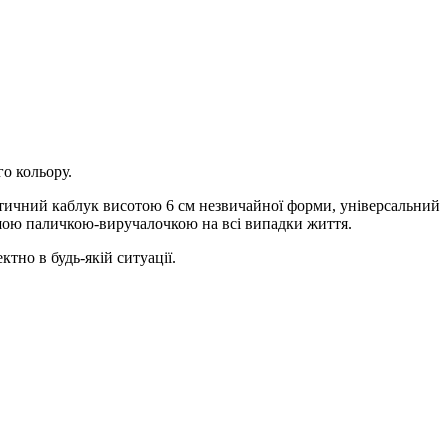
го кольору.
актичний каблук висотою 6 см незвичайної форми, універсальний
вашою паличкою-виручалочкою на всі випадки життя.
тно в будь-якій ситуації.