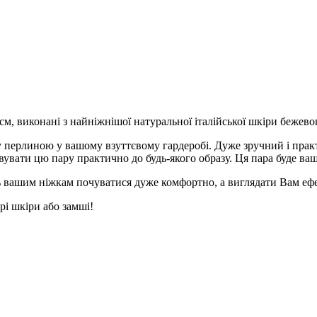
см, виконані з найніжнішої натуральної італійської шкіри бежево
ару перлиною у вашому взуттєвому гардеробі. Дуже зручний і пр
овувати цю пару практично до будь-якого образу. Ця пара буде 
ь вашим ніжкам почуватися дуже комфортно, а виглядати Вам ефек
і шкіри або замші!