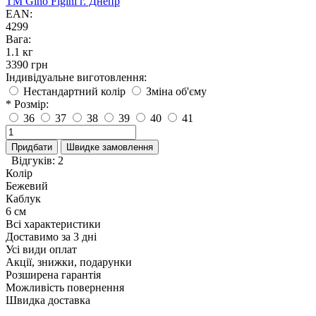
TM Gino Figini г. Днепр
EAN:
4299
Вага:
1.1 кг
3390 грн
Індивідуальне виготовлення:
Нестандартний колір
Зміна об'єму
* Розмір:
36
37
38
39
40
41
Придбати
Швидке замовлення
Відгуків: 2
Колір
Бежевий
Каблук
6 см
Всі характеристики
Доставимо за 3 дні
Усі види оплат
Акції, знижки, подарунки
Розширена гарантія
Можливість повернення
Швидка доставка