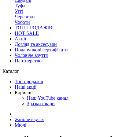
Сандалі
Туфлі
Уггі
Черевики
Чоботи
ТОП ПРОДАЖІВ
HOT SALE
Акції
Догляд та аксесуари
Подарункові сертифікати
Чоловіче взуття
Партнерство
Каталог
Топ продажів
Наші акції
Корисне
Наш YouTube канал
Зразки шкіри
Жіноче взуття
Мюлі