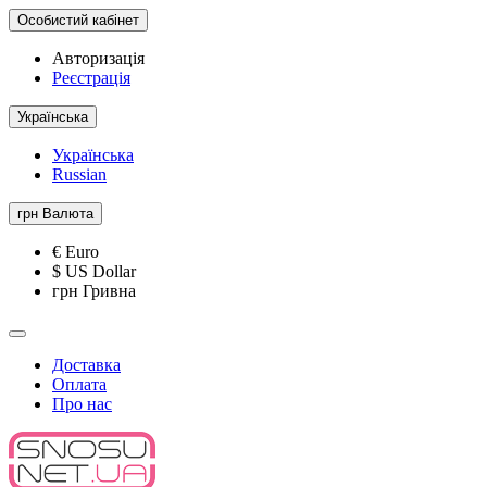
Особистий кабінет
Авторизація
Реєстрація
Українська
Українська
Russian
грн
Валюта
€ Euro
$ US Dollar
грн Гривна
Доставка
Оплата
Про нас