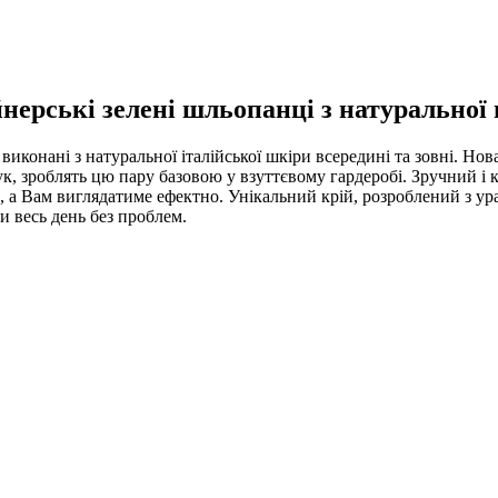
нерські зелені шльопанці з натуральної
 виконані з натуральної італійської шкіри всередині та зовні. Н
к, зроблять цю пару базовою у взуттєвому гардеробі. Зручний і к
 а Вам виглядатиме ефектно. Унікальний крій, розроблений з у
и весь день без проблем.