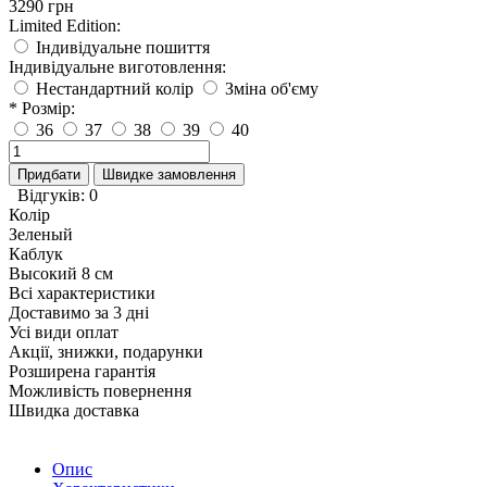
3290 грн
Limited Edition:
Індивідуальне пошиття
Індивідуальне виготовлення:
Нестандартний колір
Зміна об'єму
* Розмір:
36
37
38
39
40
Придбати
Швидке замовлення
Відгуків: 0
Колір
Зеленый
Каблук
Высокий 8 см
Всі характеристики
Доставимо за 3 дні
Усі види оплат
Акції, знижки, подарунки
Розширена гарантія
Можливість повернення
Швидка доставка
Опис