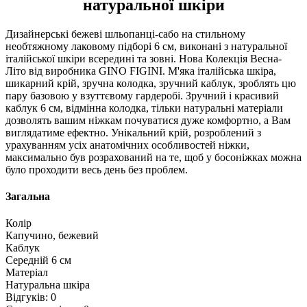
натуральної шкіри
Дизайнерські бежеві шльопанці-сабо на стильному
необтяжному лаковому підборі 6 см, виконані з натуральної
італійської шкіри всередині та зовні. Нова Колекція Весна-
Літо від виробника GINO FIGINI. М'яка італійська шкіра,
шикарний крій, зручна колодка, зручний каблук, зроблять цю
пару базовою у взуттєвому гардеробі. Зручний і красивий
каблук 6 см, відмінна колодка, тільки натуральні матеріали
дозволять вашим ніжкам почуватися дуже комфортно, а Вам
виглядатиме ефектно. Унікальний крій, розроблений з
урахуванням усіх анатомічних особливостей ніжки,
максимально був розрахований на те, щоб у босоніжках можна
було проходити весь день без проблем.
Загальна
Колір
Капучино, бежевий
Каблук
Середній 6 см
Матеріал
Натуральна шкіра
Відгуків: 0