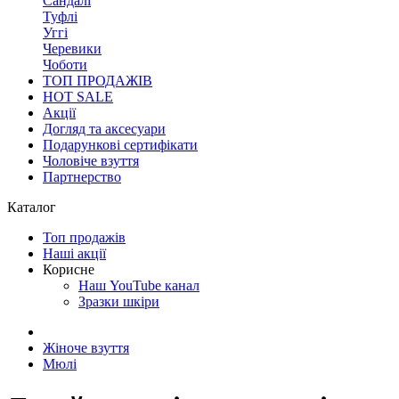
Сандалі
Туфлі
Уггі
Черевики
Чоботи
ТОП ПРОДАЖІВ
HOT SALE
Акції
Догляд та аксесуари
Подарункові сертифікати
Чоловіче взуття
Партнерство
Каталог
Топ продажів
Наші акції
Корисне
Наш YouTube канал
Зразки шкіри
Жіноче взуття
Мюлі