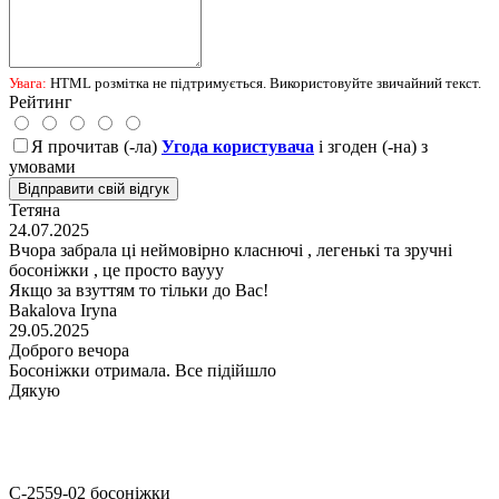
Увага:
HTML розмітка не підтримується. Використовуйте звичайний текст.
Рейтинг
Я прочитав (-ла)
Угода користувача
і згоден (-на) з
умовами
Відправити свій відгук
Тетяна
24.07.2025
Вчора забрала ці неймовірно класнючі , легенькі та зручні
босоніжки , це просто ваууу
Якщо за взуттям то тільки до Вас!
Bakalova Iryna
29.05.2025
Доброго вечора
Босоніжки отримала. Все підійшло
Дякую
С-2559-02
босоніжки