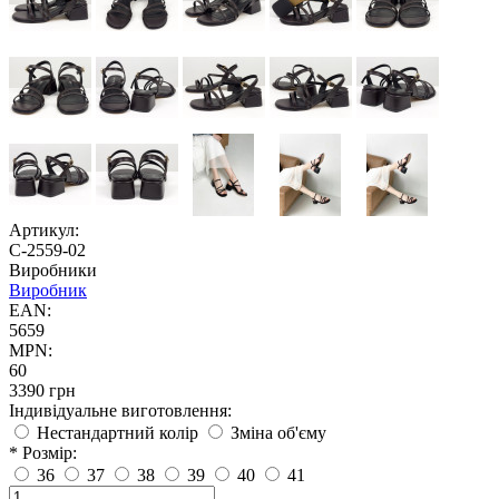
Артикул:
С-2559-02
Виробники
Виробник
EAN:
5659
MPN:
60
3390 грн
Індивідуальне виготовлення:
Нестандартний колір
Зміна об'єму
* Розмір:
36
37
38
39
40
41