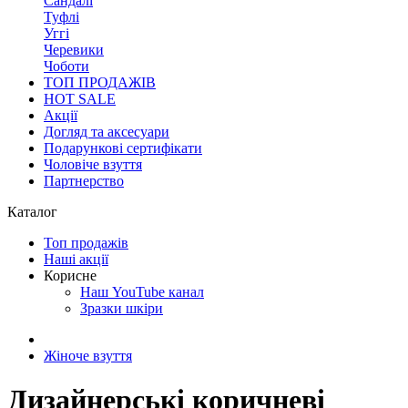
Сандалі
Туфлі
Уггі
Черевики
Чоботи
ТОП ПРОДАЖІВ
HOT SALE
Акції
Догляд та аксесуари
Подарункові сертифікати
Чоловіче взуття
Партнерство
Каталог
Топ продажів
Наші акції
Корисне
Наш YouTube канал
Зразки шкіри
Жіноче взуття
Дизайнерські коричневі