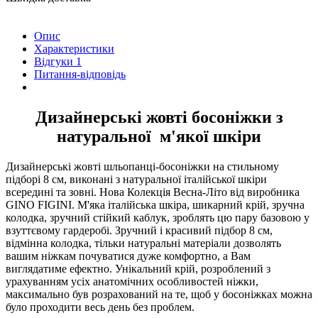
Опис
Характеристики
Відгуки
1
Питання-відповідь
Дизайнерські жовті босоніжки з
натуральної м'якої шкіри
Дизайнерські жовті шльопанці-босоніжки на стильному
підборі 8 см, виконані з натуральної італійської шкіри
всередині та зовні. Нова Колекція Весна-Літо від виробника
GINO FIGINI. М'яка італійська шкіра, шикарний крій, зручна
колодка, зручний стійкий каблук, зроблять цю пару базовою у
взуттєвому гардеробі. Зручний і красивий підбор 8 см,
відмінна колодка, тільки натуральні матеріали дозволять
вашим ніжкам почуватися дуже комфортно, а Вам
виглядатиме ефектно. Унікальний крій, розроблений з
урахуванням усіх анатомічних особливостей ніжки,
максимально був розрахований на те, щоб у босоніжках можна
було проходити весь день без проблем.