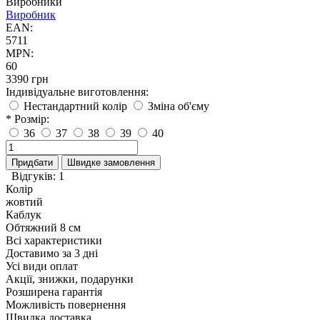
Виробники
Виробник
EAN:
5711
MPN:
60
3390 грн
Індивідуальне виготовлення:
Нестандартний колір
Зміна об'єму
* Розмір:
36
37
38
39
40
Придбати
Швидке замовлення
Відгуків: 1
Колір
жовтий
Каблук
Обтяжний 8 см
Всі характеристики
Доставимо за 3 дні
Усі види оплат
Акції, знижки, подарунки
Розширена гарантія
Можливість повернення
Швидка доставка