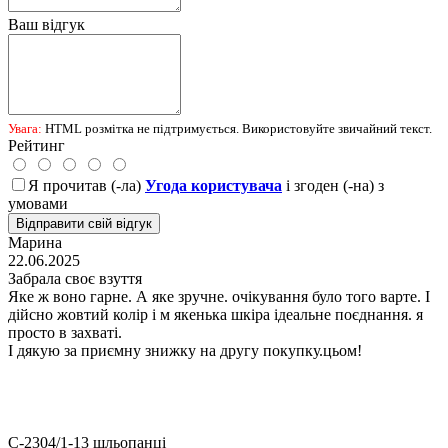
Ваш відгук
Увага:
HTML розмітка не підтримується. Використовуйте звичайний текст.
Рейтинг
Я прочитав (-ла)
Угода користувача
і згоден (-на) з
умовами
Відправити свій відгук
Марина
22.06.2025
Забрала своє взуття
Яке ж воно гарне. А яке зручне. очікування було того варте. І
дійсно жовтий колір і м якенька шкіра ідеальне поєднання. я
просто в захваті.
І дякую за приємну знижку на другу покупку.цьом!
С-2304/1-13
шльопанці