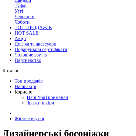
Сандалі
Туфлі
Уггі
Черевики
Чоботи
ТОП ПРОДАЖІВ
HOT SALE
Акції
Догляд та аксесуари
Подарункові сертифікати
Чоловіче взуття
Партнерство
Каталог
Топ продажів
Наші акції
Корисне
Наш YouTube канал
Зразки шкіри
Жіноче взуття
Дизайнерські босоніжки