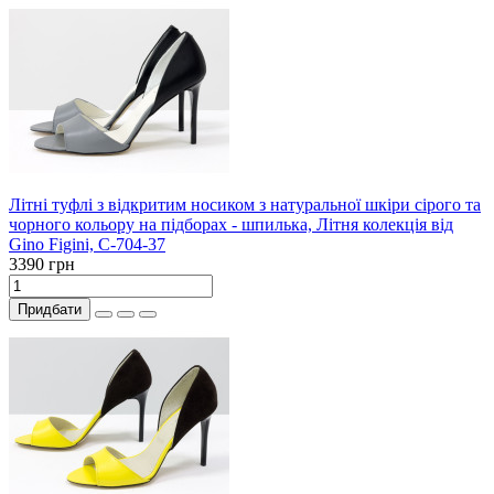
Літні туфлі з відкритим носиком з натуральної шкіри сірого та
чорного кольору на підборах - шпилька, Літня колекція від
Gino Figini, С-704-37
3390 грн
Придбати