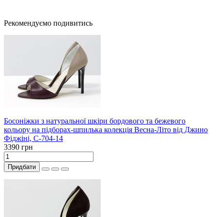
Рекомендуємо подивитись
Босоніжки з натуральної шкіри бордового та бежевого
кольору на підборах-шпилька колекція Весна-Літо від Джино
Фіджіні, С-704-14
3390 грн
Придбати