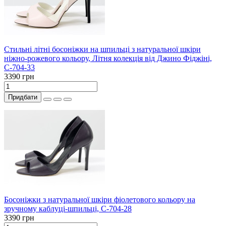
Стильні літні босоніжки на шпильці з натуральної шкіри
ніжно-рожевого кольору, Літня колекція від Джино Фіджіні,
С-704-33
3390 грн
Придбати
Босоніжки з натуральної шкіри фіолетового кольору на
зручному каблуці-шпильці, С-704-28
3390 грн