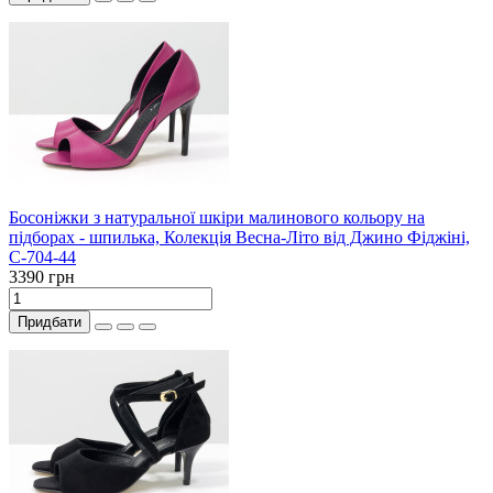
Босоніжки з натуральної шкіри малинового кольору на
підборах - шпилька, Колекція Весна-Літо від Джино Фіджіні,
С-704-44
3390 грн
Придбати