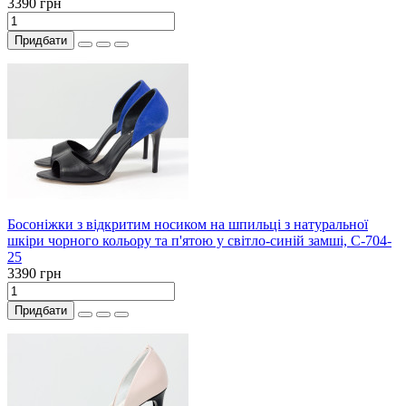
3390 грн
Придбати
Босоніжки з відкритим носиком на шпильці з натуральної
шкіри чорного кольору та п'ятою у світло-синій замші, С-704-
25
3390 грн
Придбати