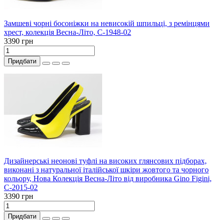
Замшеві чорні босоніжки на невисокій шпильці, з ремінцями
хрест, колекція Весна-Літо, С-1948-02
3390 грн
Придбати
Дизайнерські неонові туфлі на високих глянсових підборах,
виконані з натуральної італійської шкіри жовтого та чорного
кольору, Нова Колекція Весна-Літо від виробника Gino Figini,
С-2015-02
3390 грн
Придбати