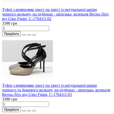
Туфлі з ремінцями хрест на хрест із натуральної шкіри
чорного кольору, на підборах - шпилька, колекція Весна-Літо
від Gino Figini, С-17043/2-02
3390 грн
Придбати
Туфлі з ремінцями хрест на хрест із натуральної шкіри
чорного та бежевого кольору, на підборах - шпилька, колекція
Весна-Літо від Gino Figini, С-17043/2-03
3390 грн
Придбати