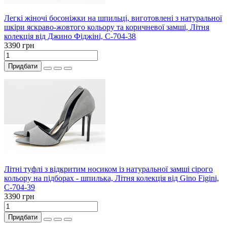
Легкі жіночі босоніжки на шпильці, виготовлені з натуральної
шкіри яскраво-жовтого кольору та коричневої замші, Літня
колекція від Джино Фіджіні, С-704-38
3390 грн
Придбати
Літні туфлі з відкритим носиком із натуральної замші сірого
кольору на підборах - шпилька, Літня колекція від Gino Figini,
С-704-39
3390 грн
Придбати