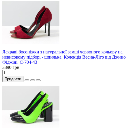
Яскраві босоніжки з натуральної замші червоного кольору на
невисокому підборі - шпилька, Колекція Весна-Літо від Джино
Фіджіні, С-704-43
3390 грн
Придбати