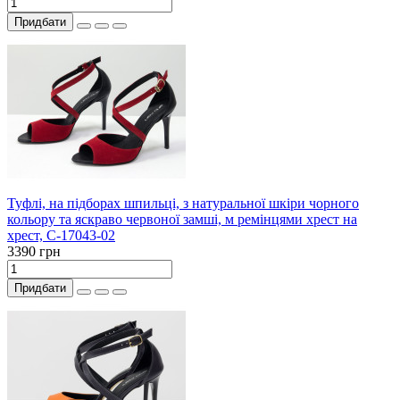
Придбати
Туфлі, на підборах шпильці, з натуральної шкіри чорного
кольору та яскраво червоної замші, м ремінцями хрест на
хрест, С-17043-02
3390 грн
Придбати