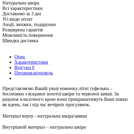
Натуральна шкіра
Всі характеристики
Доставимо за 3 дні
Усі види оплат
Акції, знижки, подарунки
Розширена гарантія
Можливість повернення
Швидка доставка
Опис
Характеристики
Відгуки
0
Питання-відповідь
Представляємо Вашій увазі новинку-літні туфельки -
босоніжки з яскравої золотої шкіри та червоної замші. За
рахунок класичного крою вони прикрашатимуть Ваші ніжки
як вдень, так і під час вечірніх прогулянок.
Матеріал верху - натуральна шкіра/замша
Внутрішній матеріал – натуральна шкіра