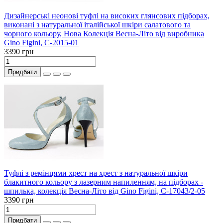
Дизайнерські неонові туфлі на високих глянсових підборах,
виконані з натуральної італійської шкіри салатового та
чорного кольору, Нова Колекція Весна-Літо від виробника
Gino Figini, С-2015-01
3390 грн
Придбати
Туфлі з ремінцями хрест на хрест з натуральної шкіри
блакитного кольору з лазерним напиленням, на підборах -
шпилька, колекція Весна-Літо від Gino Figini, С-17043/2-05
3390 грн
Придбати