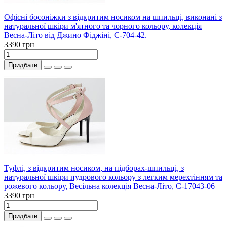
Офісні босоніжки з відкритим носиком на шпильці, виконані з
натуральної шкіри м'ятного та чорного кольору, колекція
Весна-Літо від Джино Фіджіні, С-704-42.
3390 грн
Придбати
Туфлі, з відкритим носиком, на підборах-шпильці, з
натуральної шкіри пудрового кольору з легким мерехтінням та
рожевого кольору, Весільна колекція Весна-Літо, С-17043-06
3390 грн
Придбати