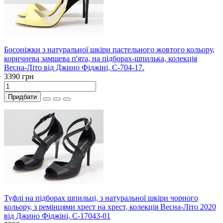
Босоніжки з натуральної шкіри пастельного жовтого кольору,
коричнева замшева п'ята, на підборах-шпилька, колекція
Весна-Літо від Джино Фіджіні, С-704-17.
3390 грн
Придбати
Туфлі на підборах шпильці, з натуральної шкіри чорного
кольору, з ремінцями хрест на хрест, колекція Весна-Літо 2020
від Джино Фіджіні, С-17043-01