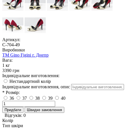
Артикул:
С-704-49
Виробники
TM Gino Figini г. Днепр
Вага:
1 кг
3390 грн
Індивідуальне виготовлення:
Нестандартний колір
Індивідуальне виготовлення, опис
* Розмір:
36
37
38
39
40
Придбати
Швидке замовлення
Відгуків: 0
Колір
Тип шкіри