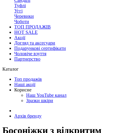
Сандалі
Туфлі
Уггі
Черевики
Чоботи
ТОП ПРОДАЖІВ
HOT SALE
Акції
Догляд та аксесуари
Подарункові сертифікати
Чоловіче взуття
Партнерство
Каталог
Топ продажів
Наші акції
Корисне
Наш YouTube канал
Зразки шкіри
Архів бренду
Босоніжки з відкритим