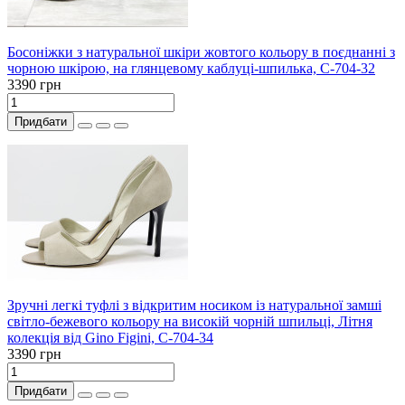
Босоніжки з натуральної шкіри жовтого кольору в поєднанні з
чорною шкірою, на глянцевому каблуці-шпилька, С-704-32
3390 грн
Придбати
Зручні легкі туфлі з відкритим носиком із натуральної замші
світло-бежевого кольору на високій чорній шпильці, Літня
колекція від Gino Figini, С-704-34
3390 грн
Придбати