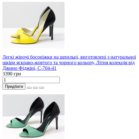
Легкі жіночі босоніжки на шпильці, виготовлені з натуральної
шкіри яскраво-жовтого та чорного кольору, Літня колекція від
Джино Фіджіні, С-704-41
3390 грн
Придбати