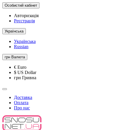
Особистий кабінет
Авторизація
Реєстрація
Українська
Українська
Russian
грн
Валюта
€ Euro
$ US Dollar
грн Гривна
Доставка
Оплата
Про нас