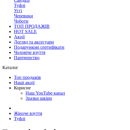
Сандалі
Туфлі
Уггі
Черевики
Чоботи
ТОП ПРОДАЖІВ
HOT SALE
Акції
Догляд та аксесуари
Подарункові сертифікати
Чоловіче взуття
Партнерство
Каталог
Топ продажів
Наші акції
Корисне
Наш YouTube канал
Зразки шкіри
Жіноче взуття
Туфлі