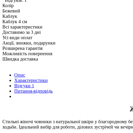
Відгуків: 1
Колір
Бежевий
Каблук
Каблук 4 см
Всі характеристики
Доставимо за 3 дні
Усі види оплат
Акції, знижки, подарунки
Розширена гарантія
Можливість повернення
Швидка доставка
Опис
Характеристики
Відгуки
1
Питання-відповідь
Стильні жіночі човники з натуральної шкіри у благородному бе
ходьби. Ідеальний вибір для роботи, ділових зустрічей чи вечір