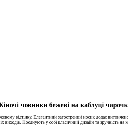
Жіночі човники бежеві на каблуці чарочк
жевому відтінку. Елегантний загострений носик додає витонченос
ніх виходів. Поєднують у собі класичний дизайн та зручність на 