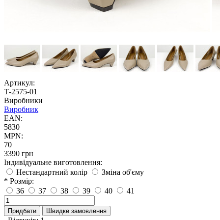
Артикул:
Т-2575-01
Виробники
Виробник
EAN:
5830
MPN:
70
3390 грн
Індивідуальне виготовлення:
Нестандартний колір
Зміна об'єму
* Розмір:
36
37
38
39
40
41
Придбати
Швидке замовлення